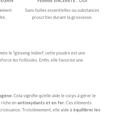
VEGAN
FEMME ENCEINTE : OUI
pement
Sans huiles essentielles ou substances
ité.
proscrites durant la grossesse.
ée le "ginseng indien", cette poudre est une
force les follicules. Enfin, elle favorise une
ogène
. Cela signifie qu'elle aide le corps à gérer le
t riche en
antioxydants et en fer
. Ces éléments
 croissance. Troisièmement, elle aide à
équilibrer les