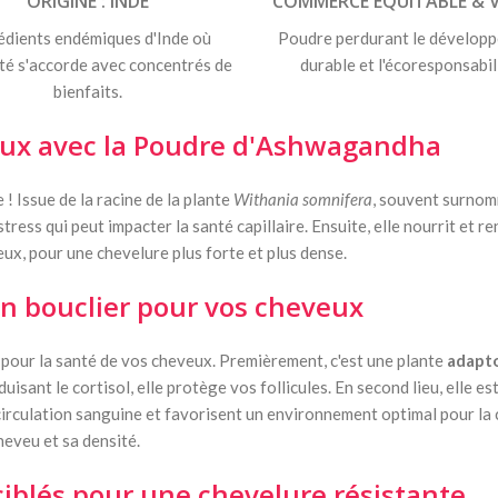
ORIGINE : INDE
COMMERCE ÉQUITABLE & 
édients endémiques d'Inde où
Poudre perdurant le dévelop
ité s'accorde avec concentrés de
durable et l'écoresponsabil
bienfaits.
veux avec la Poudre d'Ashwagandha
! Issue de la racine de la plante
Withania somnifera
, souvent surnomm
ess qui peut impacter la santé capillaire. Ensuite, elle nourrit et ren
eux, pour une chevelure plus forte et plus dense.
n bouclier pour vos cheveux
pour la santé de vos cheveux. Premièrement, c'est une plante
adapt
isant le cortisol, elle protège vos follicules. En second lieu, elle es
 circulation sanguine et favorisent un environnement optimal pour la
cheveu et sa densité.
 ciblés pour une chevelure résistante