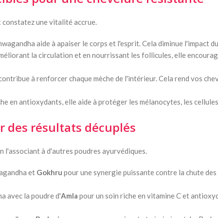
constatez une vitalité accrue.
wagandha aide à apaiser le corps et l'esprit. Cela diminue l'impact du
méliorant la circulation et en nourrissant les follicules, elle encour
 contribue à renforcer chaque mèche de l'intérieur. Cela rend vos chev
che en antioxydants, elle aide à protéger les mélanocytes, les cellule
r des résultats décuplés
n l'associant à d'autres poudres ayurvédiques.
agandha et
Gokhru
pour une synergie puissante contre la chute des
a avec la poudre d'
Amla
pour un soin riche en vitamine C et antioxy