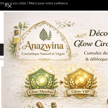
14 ans à vos côtés ! Merci pour votre confiance.
ACCUEIL
ARGILES
POUDRE
Accueil
Poudres Ayurvédiques
/
/
ASHWAGANDHA 200g