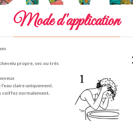
Mode d'application
ues
 chevelu propre, sec ou très
cheveux
l’eau claire uniquement.
s coiffez normalement.