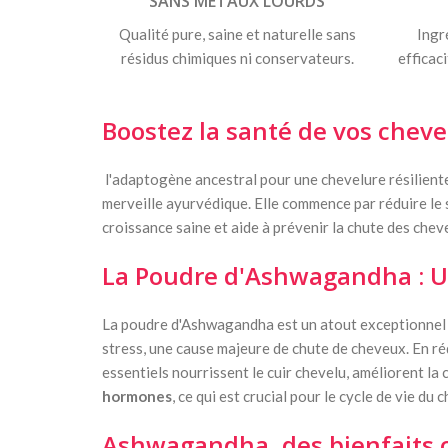
SANS MÉTAUX LOURDS
Qualité pure, saine et naturelle sans
Ingr
résidus chimiques ni conservateurs.
efficac
Boostez la santé de vos che
l'adaptogène ancestral pour une chevelure résiliente 
merveille ayurvédique. Elle commence par réduire le str
croissance saine et aide à prévenir la chute des chev
La Poudre d'Ashwagandha : U
La poudre d'Ashwagandha est un atout exceptionnel 
stress, une cause majeure de chute de cheveux. En rédu
essentiels nourrissent le cuir chevelu, améliorent la
hormones
, ce qui est crucial pour le cycle de vie du 
Ashwagandha, d
es bienfaits