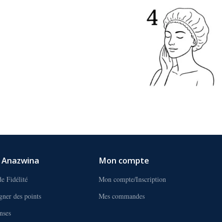
s Anazwina
Mon compte
e Fidélité
Mon compte/Inscription
ner des points
Mes commandes
nses