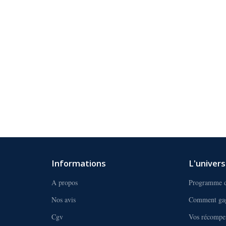
Informations
L'univer
A propos
Programme d
Nos avis
Comment gag
Cgv
Vos récompe