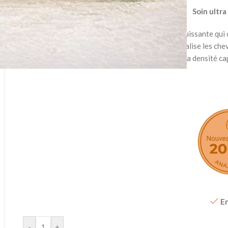
Soin ultr
L’Ashwagandha est une poudre ayurvédique puissante qui com
fortifie les racines, stimule la croissance et revitalise les c
et améliore la densité ca
En
-
+