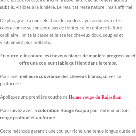
subtils
,
visibles
à
la
lumière.
Le
résultat
reste
naturel,
mais
affirmé.
De plus, grâce
à
une
sélection
de
poudres
ayurvédiques,
cette
coloration
ne
se
contente
pas
de
teinter :
elle
renforce
la
fibre
capillaire,
limite
la
casse
et
laisse
les
cheveux
doux,
souples
et
visiblement
plus
brillants.
En outre, elle
couvre
les
cheveux
blancs
de
manière
progressive
et
offre
une
couleur
stable
qui
tient
dans
le
temps.
Pour
une
meilleure
couvrance
des
cheveux
blancs
,
suivez
ce
protocole :
Henné rouge du Rajasthan
Appliquez
une
première
couche
de
.
Poursuivez
avec
la
coloration
Rouge
Acajou
pour
obtenir
un
ton
rouge
profond
et
uniforme
.
Cette
méthode
garantit
une
couleur
riche,
une
tenue
longue
durée
et