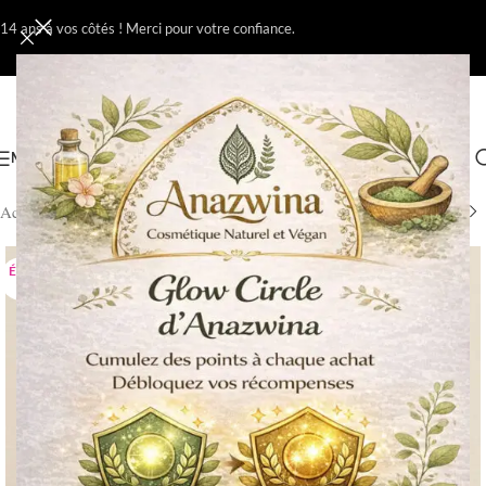
14 ans à vos côtés ! Merci pour votre confiance.
MENU
Accueil
Colorations
/
ÉPUIS
É