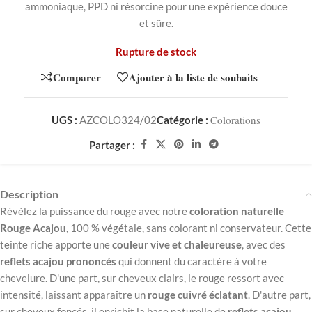
ammoniaque,
PPD
ni
résorcine
pour
une
expérience
douce
et
sûre.
Rupture de stock
Comparer
Ajouter à la liste de souhaits
Colorations
UGS :
AZCOLO324/02
Catégorie :
Partager :
Description
Révélez
la
puissance
du
rouge
avec
notre
coloration
naturelle
Rouge
Acajou
,
100 %
végétale,
sans
colorant
ni
conservateur.
Cette
teinte
riche
apporte
une
couleur
vive
et
chaleureuse
,
avec
des
reflets
acajou
prononcés
qui
donnent
du
caractère
à
votre
chevelure.
D'une part, sur
cheveux
clairs,
le
rouge
ressort
avec
intensité,
laissant
apparaître
un
rouge
cuivré
éclatant
. D'autre part,
s
ur
cheveux
foncés,
il
enrichit
la
base
naturelle
de
reflets
acajou