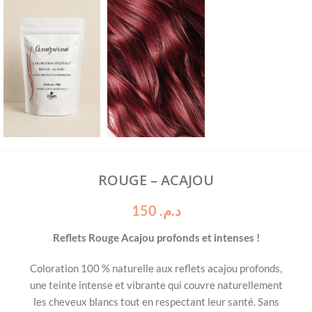
ROUGE – ACAJOU
150
د.م.
Reflets Rouge Acajou profonds et intenses !
Coloration
100 %
naturelle
aux
reflets
acajou
profonds,
une
teinte
intense
et
vibrante
qui
couvre
naturellement
les
cheveux
blancs
tout
en
respectant
leur
santé.
Sans