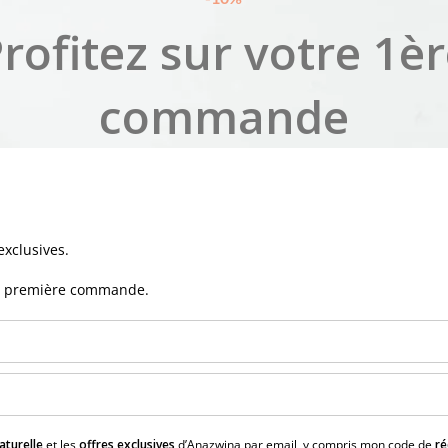
rofitez sur votre 1è
commande
exclusives.
e première commande.
aturelle
et les
offres exclusives
d’Anazwina par email, y compris mon code de
ré