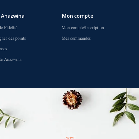
s Anazwina
Mon compte
e Fidélité
Mon compte/Inscription
ner des points
Mes commandes
nses
uté Anazwina
-10%