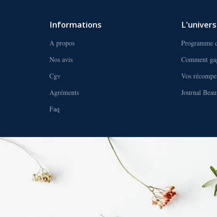
Informations
L'univer
A propos
Programme d
Nos avis
Comment gag
Cgv
Vos récompe
Agréments
Journal Bea
Faq