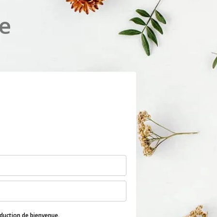
re
duction de bienvenue
.